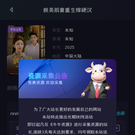
貌美前妻重生嫁硬汉
类型：
未知
更新全集
导演：
未知
年代：
2025
地区：
中国大陆
语言：
国语
更新时间：
2025-08-13 18:08:13
资源采集公告
免费资源 欢迎采集
剧情简介：
为了广大站长更好的发展自己的网站
nnm3u8
复制全部
本站特此推出长期扶持活动
即日起凡在《牛牛资源》进行采集资源的站
全集
长,连续3天每天达到要求，均可领取本站送