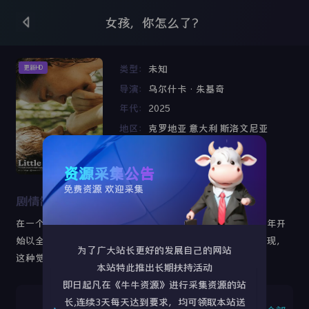
女孩，你怎么了？
类型：
未知
更新HD
导演：
乌尔什卡·朱基奇
年代：
2025
地区：
克罗地亚
意大利
斯洛文尼亚
语言：
斯洛文尼亚语
更新时间：
2025-10-14 21:02:27
资源采集公告
免费资源 欢迎采集
剧情简介：
在一个周末的修道院学校合唱团排练期间，一个内向的青少年开
始以全新的视角看待世界。新的欲望、信念和价值观逐渐浮现，
为了广大站长更好的发展自己的网站
这种觉醒威胁到她的友谊以及合唱团的和谐。
本站特此推出长期扶持活动
即日起凡在《牛牛资源》进行采集资源的站
长,连续3天每天达到要求，均可领取本站送