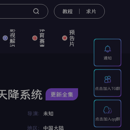
教程
求片
影
体
预
视
育
告
解
赛
片
说
事
通知
点击加入TG群
天降系统
更新全集
导演：
未知
点击加入qq群
地区：
中国大陆