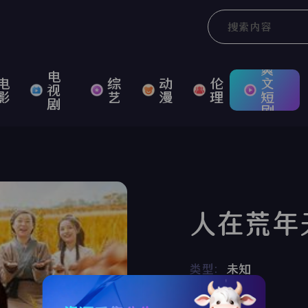
爽
电
电
综
动
伦
文
视
影
艺
漫
理
短
剧
剧
人在荒年
类型：
未知
年代：
2025