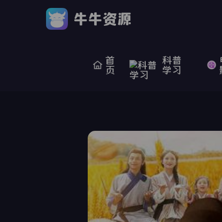
首
科普
页
学习